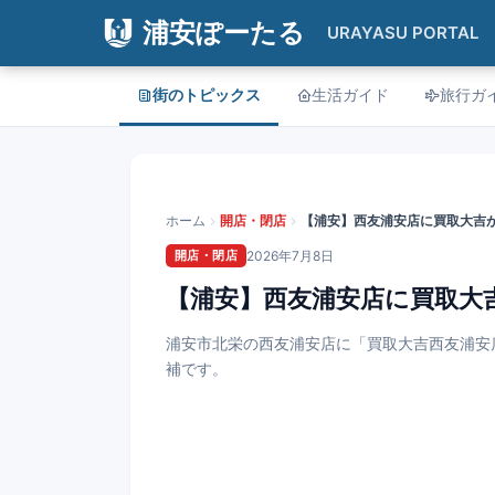
浦安ぽーたる
URAYASU PORTAL
街のトピックス
生活ガイド
旅行ガ
ホーム
開店・閉店
開店・閉店
2026年7月8日
【浦安】西友浦安店に買取大
浦安市北栄の西友浦安店に「買取大吉西友浦安
補です。