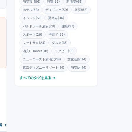
浦安市(186)
浦安(93)
新浦安(69)
ホテル(63)
ディズニー(59)
舞浜(52)
イベント(51)
夏休み(36)
バルドラール浦安(28)
開店(27)
スポーツ(26)
子育て(25)
フットサル(24)
グルメ(18)
浦安D-Rocks(18)
ラグビー(16)
ニューコースト新浦安(14)
文化会館(14)
東京ディズニーリゾート(14)
浦安駅(14)
すべてのタグを見る →
 →