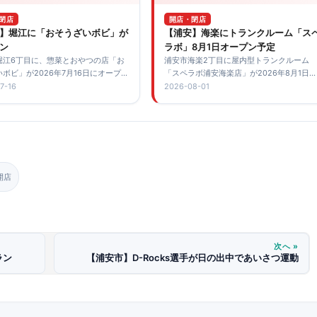
閉店
開店・閉店
】堀江に「おそうざいボビ」が
【浦安】海楽にトランクルーム「ス
ン
ラボ」8月1日オープン予定
堀江6丁目に、惣菜とおやつの店「お
浦安市海楽2丁目に屋内型トランクルーム
ボビ」が2026年7月16日にオープン
「スペラボ浦安海楽店」が2026年8月1日オ
た。営業時間や定休日、ハンバーグや
ープン予定。浦安駅徒歩15分の収納サービ
7-16
2026-08-01
ケなどの看板メニュー、堀江6丁目バ
です。
らの詳しいアクセスを紹介します。
開店
次へ »
ラン
【浦安市】D-Rocks選手が日の出中であいさつ運動