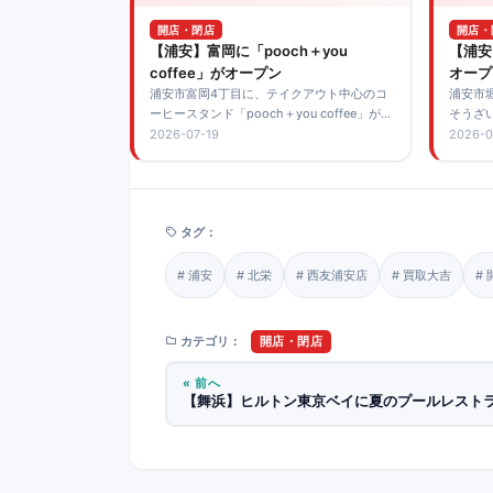
開店・閉店
開店・
【浦安】富岡に「pooch＋you
【浦安
coffee」がオープン
オープ
浦安市富岡4丁目に、テイクアウト中心のコ
浦安市
ーヒースタンド「pooch＋you coffee」が
そうざい
2026年7月19日にオープンしました。手作り
しまし
2026-07-19
2026-0
焼き菓子や愛犬と一緒に楽しめるクッキー、
コロッ
営業時間と来店時の注意点を紹介します。
ス停か
タグ：
浦安
北栄
西友浦安店
買取大吉
カテゴリ：
開店・閉店
« 前へ
【舞浜】ヒルトン東京ベイに夏のプールレスト