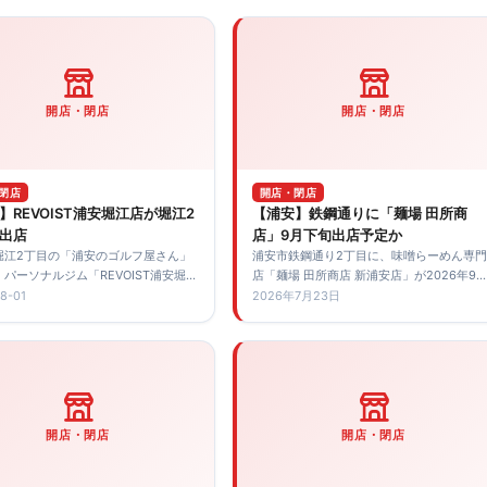
開店・閉店
開店・閉店
閉店
開店・閉店
】REVOIST浦安堀江店が堀江2
【浦安】鉄鋼通りに「麺場 田所商
出店
店」9月下旬出店予定か
堀江2丁目の「浦安のゴルフ屋さん」
浦安市鉄鋼通り2丁目に、味噌らーめん専門
パーソナルジム「REVOIST浦安堀江
店「麺場 田所商店 新浦安店」が2026年9
出店。公式サイトでは8月1日オープン
下旬に出店予定であることが求人情報から
8-01
2026年7月23日
案内され、浦安エリア4店舗目となり
明しました。予定地やアクセス、正式発表
に確認しておきたい点を紹介します。
開店・閉店
開店・閉店