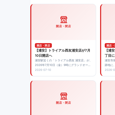
開店・閉店
開店・閉店
開店・
【浦安】トライアル西友浦安店が7月
【浦安
10日開店へ
丁目に
浦安駅近くの「トライアル西友 浦安店」が、
浦安市
2026年7月10日（金）9時にグランドオープ
跡地に、
ン予定。7月6日からプレオープンも案内され
店」が
2026-07-10
2026-0
ています。
予定と
ます。
開店・閉店