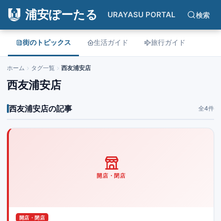
浦安ぽーたる
URAYASU PORTAL
検索
街のトピックス
生活ガイド
旅行ガイド
ホーム
タグ一覧
西友浦安店
西友浦安店
西友浦安店の記事
全4件
開店・閉店
開店・閉店