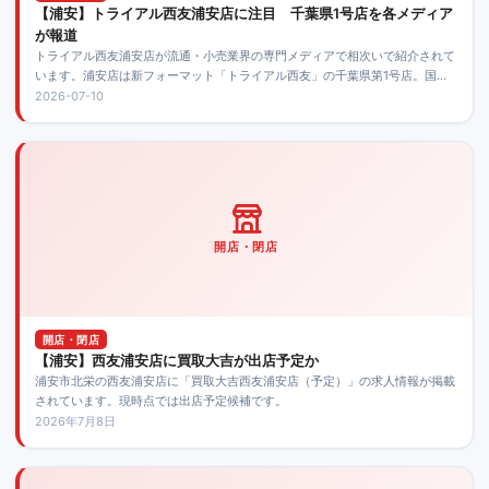
【浦安】トライアル西友浦安店に注目 千葉県1号店を各メディア
が報道
トライアル西友浦安店が流通・小売業界の専門メディアで相次いで紹介されて
います。浦安店は新フォーマット「トライアル西友」の千葉県第1号店。国内
初導入の魚・肉惣菜ブランドにも注目が集まっています。
2026-07-10
開店・閉店
開店・閉店
【浦安】西友浦安店に買取大吉が出店予定か
浦安市北栄の西友浦安店に「買取大吉西友浦安店（予定）」の求人情報が掲載
されています。現時点では出店予定候補です。
2026年7月8日