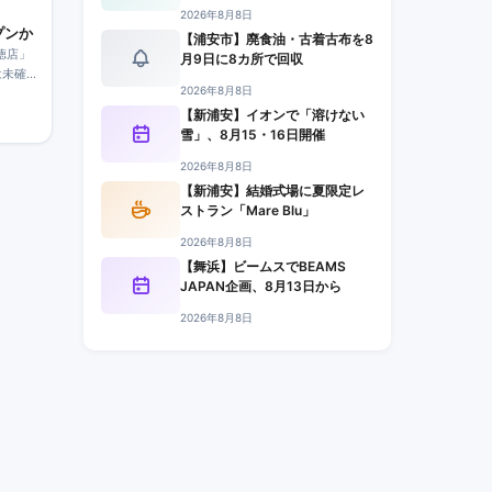
2026年8月8日
プンか
【浦安市】廃食油・古着古布を8
徳店」
月9日に8カ所で回収
は未確
2026年8月8日
て紹介
【新浦安】イオンで「溶けない
雪」、8月15・16日開催
2026年8月8日
【新浦安】結婚式場に夏限定レ
ストラン「Mare Blu」
2026年8月8日
【舞浜】ビームスでBEAMS
JAPAN企画、8月13日から
2026年8月8日