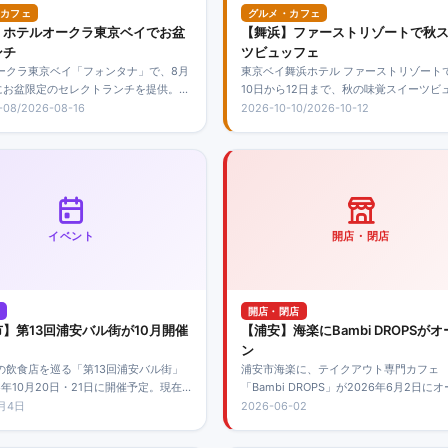
カフェ
グルメ・カフェ
】ホテルオークラ東京ベイでお盆
【舞浜】ファーストリゾートで秋
ンチ
ツビュッフェ
ークラ東京ベイ「フォンタナ」で、8月
東京ベイ舞浜ホテル ファーストリゾートで
日にお盆限定のセレクトランチを提供。料
10日から12日まで、秋の味覚スイーツビ
400円からで、ローストビーフなどのメイ
ェを開催。国産和栗の絞りたてモンブラ
-08/2026-08-16
2026-10-10/2026-10-12
、生搾りモンブランとフレンチトース
ぶどう・洋梨・かぼちゃなどを使ったス
放題で楽しめます。
30種類以上を楽しめます。
イベント
開店・閉店
開店・閉店
】第13回浦安バル街が10月開催
【浦安】海楽にBambi DROPSがオ
ン
の飲食店を巡る「第13回浦安バル街」
浦安市海楽に、テイクアウト専門カフェ
6年10月20日・21日に開催予定。現在
「Bambi DROPS」が2026年6月2日に
舗を募集しています。
しました。浦安公園や文化会館近くで、
7月4日
2026-06-02
クや軽食を楽しめるお店です。