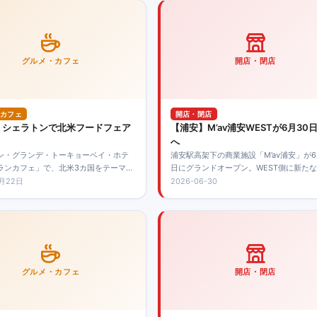
グルメ・カフェ
開店・閉店
カフェ
開店・閉店
】シェラトンで北米フードフェア
【浦安】M’av浦安WESTが6月30
へ
ン・グランデ・トーキョーベイ・ホテ
浦安駅高架下の商業施設「M’av浦安」が6
ランカフェ」で、北米3カ国をテーマに
日にグランドオープン。WEST側に新たな
ドフェアが7月20日まで開催されていま
が加わります。
6月22日
2026-06-30
グルメ・カフェ
開店・閉店