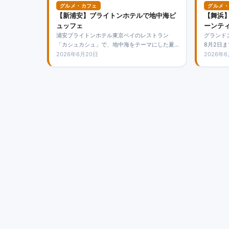
グルメ・カフェ
グルメ・
【新浦安】ブライトンホテルで地中海ビ
【舞浜
ュッフェ
ーンテ
浦安ブライトンホテル東京ベイのレストラン
グランド
「カシュカシュ」で、地中海をテーマにした夏
8月2日
季限定ビュッフェが提供されています。
ンアフタ
2026年6月20日
2026年