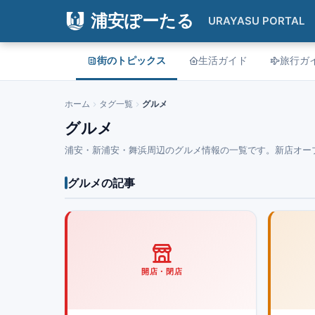
浦安ぽーたる
URAYASU PORTAL
街のトピックス
生活ガイド
旅行ガ
ホーム
タグ一覧
グルメ
グルメ
浦安・新浦安・舞浜周辺のグルメ情報の一覧です。新店オー
グルメの記事
開店・閉店