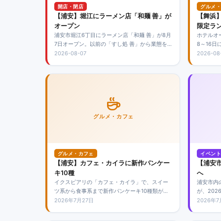
開店・閉店
グルメ・
【浦安】堀江にラーメン店「和麺 善」が
【舞浜
オープン
限定ラ
浦安市堀江6丁目にラーメン店「和麺 善」が8月
ホテルオ
7日オープン。以前の「すし処 善」から業態を変
8～16
更し、和風だしのラーメンを中心に天丼やなめ
金は5,
2026-08-07
2026-08
ろう丼などの和食も提供します。
ンに加え
トを食べ
グルメ・カフェ
グルメ・カフェ
イベント
【浦安】カフェ・カイラに新作パンケー
【浦安市
キ10種
へ
イクスピアリの「カフェ・カイラ」で、スイー
浦安市内
ツ系から食事系まで新作パンケーキ10種類が登
が、202
場。塩キャラメルバナナブリュレやタコスエッ
は参加店
2026年7月27日
2026年
グベネディクトなど、気分や食事の場面に合わ
せて選べるラインアップです。舞浜での食事に