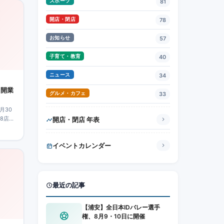
スポーツ
81
開店・閉店
78
お知らせ
57
子育て・教育
40
ニュース
34
日開業
グルメ・カフェ
33
月30
8店舗
開店・閉店 年表
イベントカレンダー
最近の記事
【浦安】全日本IDバレー選手
権、8月9・10日に開催