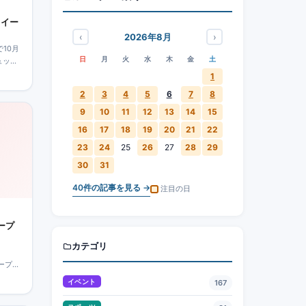
スイー
‹
›
2026年8月
10月
日
月
火
水
木
金
土
ュッフ
ンや、
1
イーツ
2
3
4
5
6
7
8
9
10
11
12
13
14
15
16
17
18
19
20
21
22
23
24
25
26
27
28
29
30
31
40
件の記事を見る →
注目の日
ープ
カテゴリ
オープン
ドリン
イベント
167