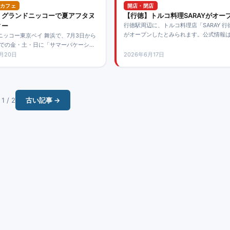
カフェ
開店・閉店
】グランドニッコーで夏アフタヌ
【行徳】トルコ料理SARAYがオー
ィー
行徳駅周辺に、トルコ料理店「SARAY 行
がオープンしたとみられます。公式情報
ニッコー東京ベイ 舞浜で、7月3日から
認ですが、地域メディアで新店情報とし
までの金・土・日に「サマーバケーショ
されています。
ヌーンティー」が提供されます。
6月20日
2026年6月17日
1 / 2
古い記事 →