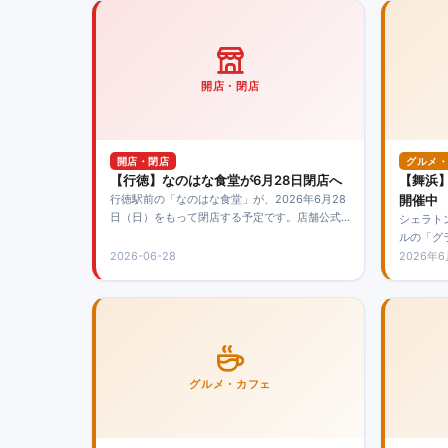
も注目です。
開店・閉店
開店・閉店
グルメ・
【行徳】なのはな食堂が6月28日閉店へ
【舞浜
行徳駅前の「なのはな食堂」が、2026年6月28
開催中
日（日）をもって閉店する予定です。店舗公式
シェラト
Instagramで閉店のお知らせがあったと紹介され
ルの「グ
ています。
したフー
2026-06-28
2026年
す。
グルメ・カフェ