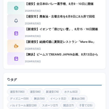
【浦安】全日本IDバレー選手権、8月9・10日に開催
2026年8月8日
【浦安市】廃食油・古着古布を8月9日に8カ所で回収
2026年8月8日
【新浦安】イオンで「溶けない雪」、8月15・16日開催
2026年8月8日
【新浦安】結婚式場に夏限定レストラン「Mare Blu」
2026年8月8日
【舞浜】ビームスでBEAMS JAPAN企画、8月13日から
2026年8月8日
タグ
浦安市(190)
浦安(96)
新浦安(74)
ホテル(63)
ディズニー(59)
舞浜(56)
イベント(52)
夏休み(38)
バルドラール浦安(28)
スポーツ(27)
開店(27)
子育て(25)