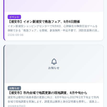
イベント
【浦安市】イオン新浦安で救急フェア、9月6日開催
イオン新浦安ショッピングセンターで9月6日、心肺蘇生や胸骨圧迫ゲームを
体験できる「救急フェア」を開催。参加無料・申込不要で、消防音楽隊の演奏
も行われます。今年は車両展示はありません。
2026-09-06
お知らせ
お知らせ
【浦安市】市内全域で地図更新の現地調査、8月中旬から
浦安市は都市計画基本図の更新に向け、8月中旬から2027年2月下旬まで市内
全域で現地調査を実施します。調査員は腕章と身分証明書を携帯し、道路上か
ら建物や道路を確認。敷地内には立ち入りません。
2026年8月6日