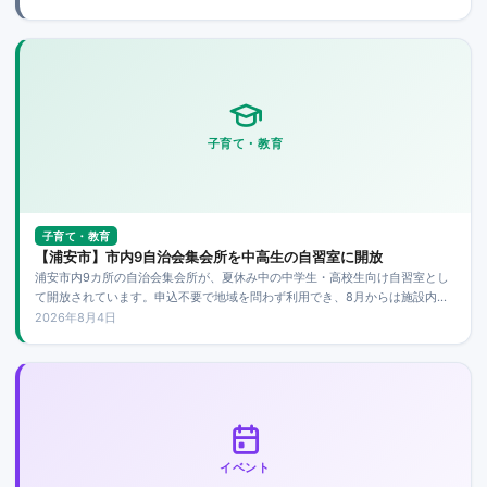
子育て・教育
子育て・教育
【浦安市】市内9自治会集会所を中高生の自習室に開放
浦安市内9カ所の自治会集会所が、夏休み中の中学生・高校生向け自習室とし
て開放されています。申込不要で地域を問わず利用でき、8月からは施設内で
の飲食も可能になりました。
2026年8月4日
イベント