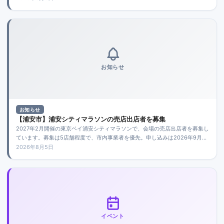
お知らせ
お知らせ
【浦安市】浦安シティマラソンの売店出店者を募集
2027年2月開催の東京ベイ浦安シティマラソンで、会場の売店出店者を募集し
ています。募集は5店舗程度で、市内事業者を優先。申し込みは2026年9月2
日必着です。
2026年8月5日
イベント