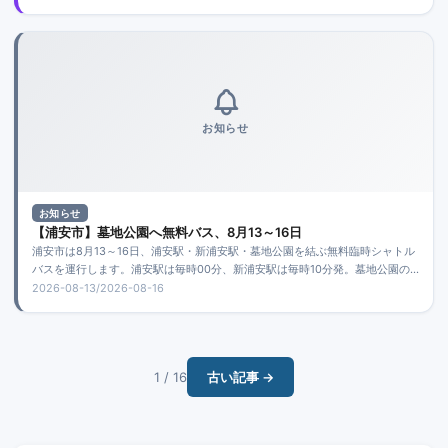
お知らせ
お知らせ
【浦安市】墓地公園へ無料バス、8月13～16日
浦安市は8月13～16日、浦安駅・新浦安駅・墓地公園を結ぶ無料臨時シャトル
バスを運行します。浦安駅は毎時00分、新浦安駅は毎時10分発。墓地公園の
駐車場混雑が予想されています。
2026-08-13/2026-08-16
1 / 16
古い記事 →