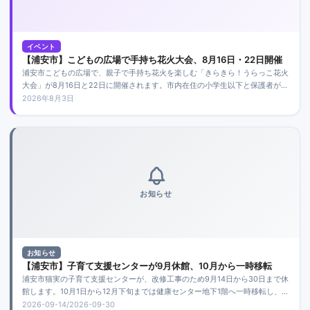
イベント
【浦安市】こどもの広場で手持ち花火大会、8月16日・22日開催
浦安市こどもの広場で、親子で手持ち花火を楽しむ「きらきら！うらっこ花火
大会」が8月16日と22日に開催されます。市内在住の小学生以下と保護者が対
象で、各日先着10組です。
2026年8月3日
お知らせ
お知らせ
【浦安市】子育て支援センターが9月休館、10月から一時移転
浦安市猫実の子育て支援センターが、改修工事のため9月14日から30日まで休
館します。10月1日から12月下旬までは健康センター地下1階へ一時移転し、一
部事業を縮小して実施します。
2026-09-14/2026-09-30