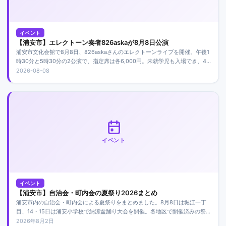
イベント
【浦安市】エレクトーン奏者826askaが8月8日公演
浦安市文化会館で8月8日、826askaさんのエレクトーンライブを開催。午後1
時30分と5時30分の2公演で、指定席は各6,000円。未就学児も入場でき、4
歳未満は膝上鑑賞が可能です。
2026-08-08
イベント
イベント
【浦安市】自治会・町内会の夏祭り2026まとめ
浦安市内の自治会・町内会による夏祭りをまとめました。8月8日は堀江一丁
目、14・15日は浦安小学校で納涼盆踊り大会を開催。各地区で開催済みの祭り
や、参加時の注意点も紹介します。
2026年8月2日