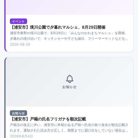
イベント
【浦安市】境川公園で夕暮れマルシェ、8月29日開催
浦安市東野の境川公園で、8月29日に「みんなのかわまちマルシェ」を開催。
夕暮れの境川沿いで、キッチンカーや子ども縁日、フリーマーケットなどを楽
しめます。
2026-08-29
お知らせ
お知らせ
【浦安市】戸籍の氏名フリガナを順次記載
戸籍法の改正に伴い、浦安市に本籍がある戸籍へ氏名の振り仮名が順次記載さ
れます。通知された読み方が正しく、期限までに届け出をしていない場合は、
原則として追加手続きは必要ありません。
2026年8月4日