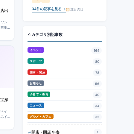
34
件の記事を見る →
注目の日
売店出
ラソン
。募集
込みは
カテゴリ別記事数
イベント
164
スポーツ
80
開店・閉店
78
お知らせ
56
子育て・教育
40
内宝探
ニュース
34
京ベイ
休みイ
グルメ・カフェ
32
ストラン
開店・閉店 年表