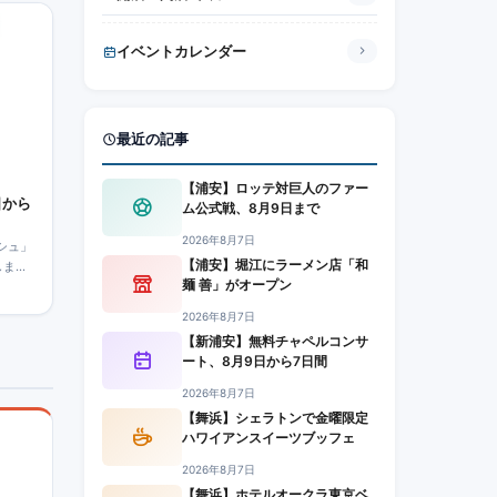
イベントカレンダー
最近の記事
【浦安】ロッテ対巨人のファー
日から
ム公式戦、8月9日まで
2026年8月7日
シュ」
【浦安】堀江にラーメン店「和
しま
麺 善」がオープン
リニュ
2026年8月7日
【新浦安】無料チャペルコンサ
ート、8月9日から7日間
2026年8月7日
【舞浜】シェラトンで金曜限定
ハワイアンスイーツブッフェ
2026年8月7日
【舞浜】ホテルオークラ東京ベ