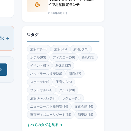
イでお盆限定ランチ
2026年8月7日
タグ
く →
浦安市(188)
浦安(95)
新浦安(71)
ホテル(63)
ディズニー(59)
舞浜(55)
イベント(51)
夏休み(37)
→
バルドラール浦安(28)
開店(27)
スポーツ(26)
子育て(25)
フットサル(24)
グルメ(20)
浦安D-Rocks(18)
ラグビー(16)
ニューコースト新浦安(14)
文化会館(14)
東京ディズニーリゾート(14)
浦安駅(14)
すべてのタグを見る →