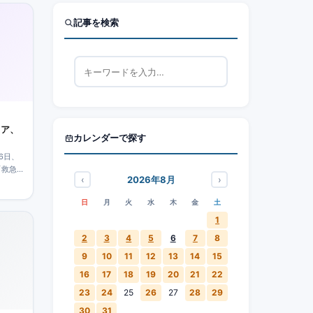
記事を検索
ェア、
カレンダーで探す
6日、
「救急
‹
›
2026年8月
、消防
展示は
日
月
火
水
木
金
土
1
2
3
4
5
6
7
8
9
10
11
12
13
14
15
16
17
18
19
20
21
22
23
24
25
26
27
28
29
30
31