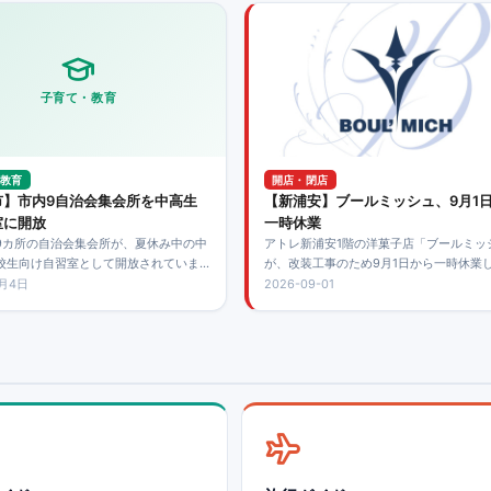
子育て・教育
教育
開店・閉店
市】市内9自治会集会所を中高生
【新浦安】ブールミッシュ、9月1
室に開放
一時休業
9カ所の自治会集会所が、夏休み中の中
アトレ新浦安1階の洋菓子店「ブールミッ
校生向け自習室として開放されていま
が、改装工事のため9月1日から一時休業
不要で地域を問わず利用でき、8月から
す。最終営業日は8月31日で、9月中旬に
8月4日
2026-09-01
での飲食も可能になりました。
ーアルオープンする予定です。