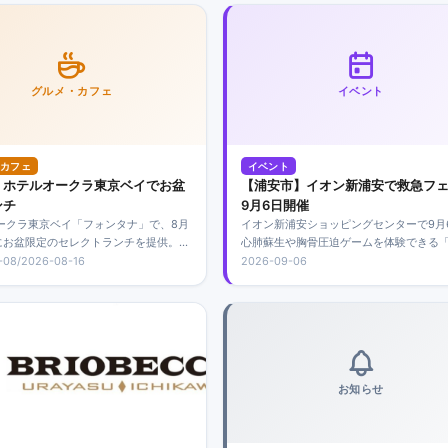
グルメ・カフェ
イベント
カフェ
イベント
】ホテルオークラ東京ベイでお盆
【浦安市】イオン新浦安で救急フ
ンチ
9月6日開催
ークラ東京ベイ「フォンタナ」で、8月
イオン新浦安ショッピングセンターで9月
日にお盆限定のセレクトランチを提供。料
心肺蘇生や胸骨圧迫ゲームを体験できる
400円からで、ローストビーフなどのメイ
フェア」を開催。参加無料・申込不要で
-08/2026-08-16
2026-09-06
、生搾りモンブランとフレンチトース
音楽隊の演奏も行われます。今年は車両
放題で楽しめます。
ありません。
お知らせ