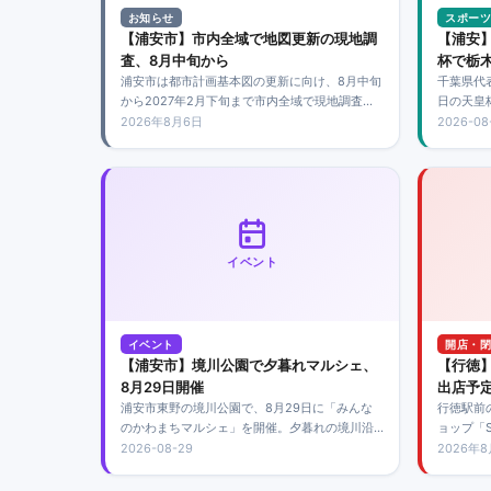
お知らせ
スポーツ
【浦安市】市内全域で地図更新の現地調
【浦安】
査、8月中旬から
杯で栃木
浦安市は都市計画基本図の更新に向け、8月中旬
千葉県代
から2027年2月下旬まで市内全域で現地調査を
日の天皇
実施します。調査員は腕章と身分証明書を携帯
会場は宇
2026年8月6日
2026-08
し、道路上から建物や道路を確認。敷地内には
で、午後
立ち入りません。
イベント
イベント
開店・閉
【浦安市】境川公園で夕暮れマルシェ、
【行徳】
8月29日開催
出店予
浦安市東野の境川公園で、8月29日に「みんな
行徳駅前
のかわまちマルシェ」を開催。夕暮れの境川沿
ョップ「S
いで、キッチンカーや子ども縁日、フリーマー
予定です
2026-08-29
2026年
ケットなどを楽しめます。
案内後の