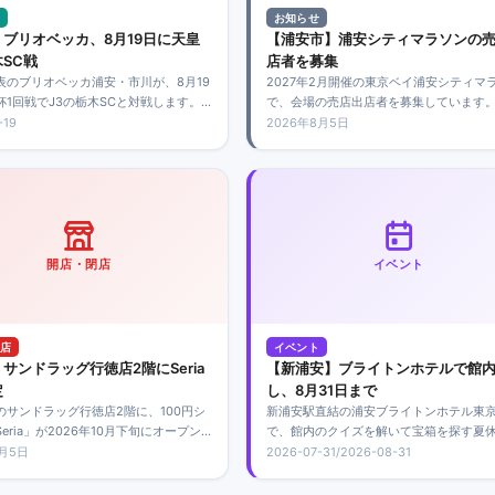
お知らせ
ブリオベッカ、8月19日に天皇
【浦安市】浦安シティマラソンの
SC戦
店者を募集
表のブリオベッカ浦安・市川が、8月19
2027年2月開催の東京ベイ浦安シティマ
杯1回戦でJ3の栃木SCと対戦します。
で、会場の売店出店者を募集しています
都宮市のカンセキスタジアムとちぎ
は5店舗程度で、市内事業者を優先。申し
-19
2026年8月5日
7時開始です。
2026年9月2日必着です。
開店・閉店
イベント
店
イベント
サンドラッグ行徳店2階にSeria
【新浦安】ブライトンホテルで館
定
し、8月31日まで
のサンドラッグ行徳店2階に、100円シ
新浦安駅直結の浦安ブライトンホテル東
eria」が2026年10月下旬にオープン
で、館内のクイズを解いて宝箱を探す夏
。開店日や営業時間は未発表で、公式
ベントを8月31日まで開催。宿泊者とレ
8月5日
2026-07-31/2026-08-31
確認が必要です。
利用者の家族が無料で参加できます。