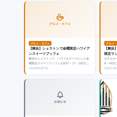
グルメ・カフェ
グルメ・カフェ
グルメ・
【舞浜】シェラトンで金曜限定ハワイア
【舞浜
ンスイーツブッフェ
限定ラ
舞浜のシェラトンで、ハワイをテーマにした金
ホテルオ
曜限定スイーツブッフェを8月7・21・28日に開
8～16
催。大人5,000円、4～12歳2,500円で、南国ス
金は5,
2026年8月7日
2026-08
イーツに加えて軽食も楽しめます。8月14日は開
ンに加え
催されません。
トを食べ
お知らせ