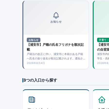
お知らせ
お知らせ
子育て・
【浦安市】戸籍の氏名フリガナを順次記
【浦安
載
の自習
戸籍法の改正に伴い、浦安市に本籍がある戸籍
浦安市内
へ氏名の振り仮名が順次記載されます。通知さ
学生・高
れた読み方が正しく、期限までに届け出をして
す。申込
2026年8月4日
2026年
いない場合は、原則として追加手続きは必要あ
は施設内
りません。
3つの入口から探す