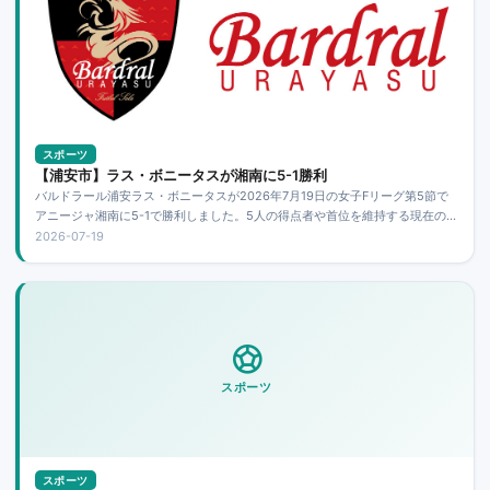
スポーツ
【浦安市】ラス・ボニータスが湘南に5-1勝利
バルドラール浦安ラス・ボニータスが2026年7月19日の女子Fリーグ第5節で
アニージャ湘南に5-1で勝利しました。5人の得点者や首位を維持する現在の順
位、次節の福井丸岡ラック戦の日時と会場を紹介します。
2026-07-19
スポーツ
スポーツ