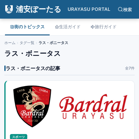
浦安ぽーたる
URAYASU PORTAL
検索
街のトピックス
生活ガイド
旅行ガイド
ホーム
タグ一覧
ラス・ボニータス
ラス・ボニータス
ラス・ボニータスの記事
全7件
スポーツ