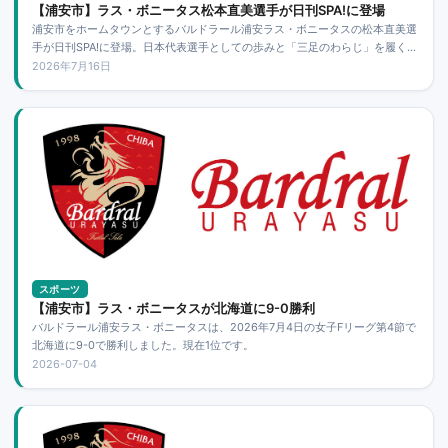
【浦安市】ラス・ボニータス松本直美選手が日刊SPA!に登場
浦安市をホームタウンとするバルドラール浦安ラス・ボニータスの松本直美選
手が日刊SPA!に登場。日本代表選手としての歩みと「三足のわらじ」を履くキ
ャリアが紹介されています。
2026年7月16日
スポーツ
【浦安市】ラス・ボニータスが北海道に9-0勝利
バルドラール浦安ラス・ボニータスは、2026年7月4日の女子Fリーグ第4節で
北海道に9-0で勝利しました。現在1位です。
2026-07-04