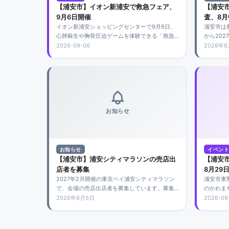
【浦安市】イオン新浦安で救急フェア、
【浦安
9月6日開催
査、8
イオン新浦安ショッピングセンターで9月6日、
浦安市は
心肺蘇生や胸骨圧迫ゲームを体験できる「救急
から20
フェア」を開催。参加無料・申込不要で、消防
実施しま
2026-09-06
2026年
音楽隊の演奏も行われます。今年は車両展示は
し、道路
ありません。
立ち入り
お知らせ
お知らせ
イベント
【浦安市】浦安シティマラソンの売店出
【浦安
店者を募集
8月29
2027年2月開催の東京ベイ浦安シティマラソン
浦安市東
で、会場の売店出店者を募集しています。募集
のかわま
は5店舗程度で、市内事業者を優先。申し込みは
いで、キ
2026年8月5日
2026-08
2026年9月2日必着です。
ケットな