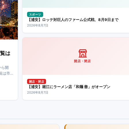
スポーツ
【浦安】ロッテ対巨人のファーム公式戦、8月9日まで
2026年8月7日
観覧は
開店・閉店
から開
覧は市
日。応募
開店・閉店
【浦安】堀江にラーメン店「和麺 善」がオープン
2026年8月7日