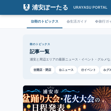
浦安ぽーたる
URAYASU PORTAL
街のトピックス
生活ガイド
旅行ガ
街のトピックス
記事一覧
浦安と周辺エリアの最新ニュース・イベント・グルメな
開店・閉店
ニュース
イベント
グ