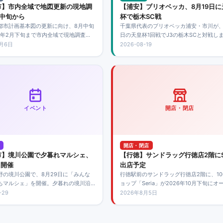
市】市内全域で地図更新の現地調
【浦安】ブリオベッカ、8月19日に
月中旬から
杯で栃木SC戦
都市計画基本図の更新に向け、8月中旬
千葉県代表のブリオベッカ浦安・市川が、
27年2月下旬まで市内全域で現地調査を
日の天皇杯1回戦でJ3の栃木SCと対戦し
す。調査員は腕章と身分証明書を携帯
会場は宇都宮市のカンセキスタジアムと
8月6日
2026-08-19
上から建物や道路を確認。敷地内には
で、午後7時開始です。
ません。
イベント
開店・閉店
開店・閉店
市】境川公園で夕暮れマルシェ、
【行徳】サンドラッグ行徳店2階にSe
日開催
出店予定
野の境川公園で、8月29日に「みんな
行徳駅前のサンドラッグ行徳店2階に、10
ちマルシェ」を開催。夕暮れの境川沿
ョップ「Seria」が2026年10月下旬にオ
ッチンカーや子ども縁日、フリーマー
予定です。開店日や営業時間は未発表で
-29
2026年8月5日
どを楽しめます。
案内後の確認が必要です。