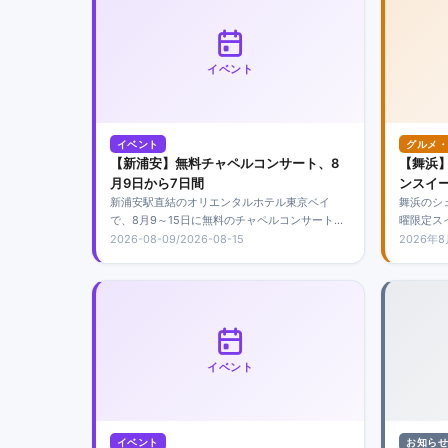
イベント
イベント
グルメ・
【新浦安】無料チャペルコンサート、8
【舞浜
月9日から7日間
ンスイ
新浦安駅直結のオリエンタルホテル東京ベイ
舞浜のシ
で、8月9～15日に無料のチャペルコンサートを
曜限定ス
開催。4歳以上が対象で予約不要、各回先着80
催。大人5
2026-08-09/2026-08-15
2026年
席。子どもから大人まで生演奏を楽しめます。
イーツに
催されま
イベント
イベント
お知らせ