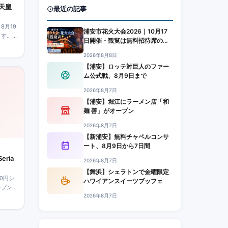
天皇
最近の記事
8月19
浦安市花火大会2026｜10月17
ます。
日開催・観覧は無料招待席の
ちぎ
み、応募は8月15日まで
2026年8月8日
【浦安】ロッテ対巨人のファー
ム公式戦、8月9日まで
2026年8月7日
【浦安】堀江にラーメン店「和
麺 善」がオープン
2026年8月7日
【新浦安】無料チャペルコンサ
ート、8月9日から7日間
ria
2026年8月7日
【舞浜】シェラトンで金曜限定
0円シ
ハワイアンスイーツブッフェ
ープン
2026年8月7日
、公式