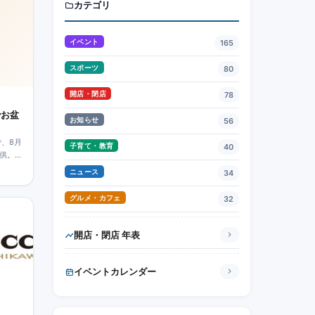
カテゴリ
イベント
165
スポーツ
80
開店・閉店
78
でお盆
お知らせ
56
、8月
子育て・教育
40
提供。料
どのメイ
ニュース
34
トース
グルメ・カフェ
32
開店・閉店 年表
イベントカレンダー