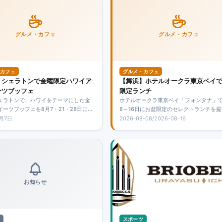
グルメ・カフェ
グルメ・カフェ
カフェ
グルメ・カフェ
】シェラトンで金曜限定ハワイア
【舞浜】ホテルオークラ東京ベイ
ーツブッフェ
限定ランチ
ェラトンで、ハワイをテーマにした金
ホテルオークラ東京ベイ「フォンタナ」で
イーツブッフェを8月7・21・28日に開
8～16日にお盆限定のセレクトランチを
,000円、4～12歳2,500円で、南国ス
金は5,400円からで、ローストビーフな
8月7日
2026-08-08/2026-08-16
加えて軽食も楽しめます。8月14日は開
ンに加え、生搾りモンブランとフレンチ
せん。
トを食べ放題で楽しめます。
お知らせ
スポーツ