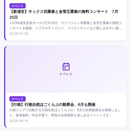
イベント
【新浦安】サックス四重奏と金管五重奏の無料コンサート 7月
25日
J:COM浦安音楽ホールで7月25日、サクソフォン四重奏と金管五重奏の無料コ
ンサートを開催。ジブリやディズニー、マツケンサンバなど親しみやすい曲を
演奏し、未就学児も入場できます。
2026-07-25
イベント
イベント
【行徳】行徳自然ほごくらぶの観察会、6月も開催
行徳エリアで活動する行徳自然ほごくらぶが、6月の自然観察会を開催しまし
た。参加無料・申込不要で、野鳥や自然観察を楽しめるイベントです。
2026-06-14