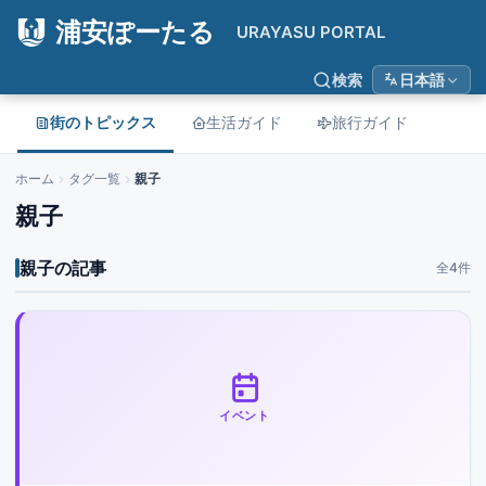
浦安ぽーたる
URAYASU PORTAL
検索
日本語
街のトピックス
生活ガイド
旅行ガイド
ホーム
タグ一覧
親子
親子
親子の記事
全4件
イベント