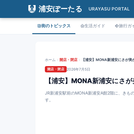
浦安ぽーたる
URAYASU PORTAL
街のトピックス
生活ガイド
旅行ガ
ホーム
開店・閉店
開店・閉店
2026年7月5日
【浦安】MONA新浦安にさ
JR新浦安駅前のMONA新浦安A館2階に、きも
す。