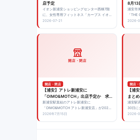
店予定
8月1
イオン新浦安ショッピングセンター西棟7階
浦安市
に、女性専用フィットネス「カーブス イオン
「THE 
新浦安」が2026年7月21日にオープン予定で
日開店。
2026-07-21
2026-0
す。
料駐車
できま
開店・閉店
開店・閉店
開店・
【浦安】アトレ新浦安に
【浦安
「OIMO&MOTCH」出店予定か 求
まとめ
人情報で判明
新浦安駅直結のアトレ新浦安に
浦安駅高
「OIMO&MOTCH アトレ新浦安店」が2026
30日
年9月に出店予定であることが求人情報から
開業し
2026年7月15日
2026-0
判明。正式な開店日はまだ確認できていませ
した。
ん。