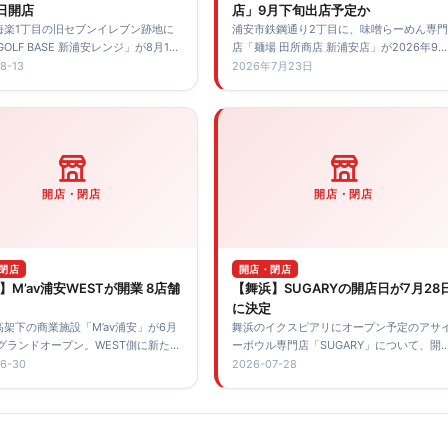
3日開店
店」9月下旬出店予定か
海楽1丁目の旧セブンイレブン跡地に
浦安市鉄鋼通り2丁目に、味噌らーめん専門
GOLF BASE 新浦安レンジ」が8月13
店「麺場 田所商店 新浦安店」が2026年9
全4打席にTRACKMANを導入し、無
下旬に出店予定であることが求人情報から
8-13
2026年7月23日
場5台、午前6時から深夜0時まで利用
明しました。予定地やアクセス、正式発表
す。
に確認しておきたい点を紹介します。
開店・閉店
開店・閉店
閉店
開店・閉店
】M’av浦安WESTが開業 8店舗
【舞浜】SUGARYの開店日が7月28
に決定
架下の商業施設「M’av浦安」が6月
舞浜のイクスピアリにオープン予定のアサ
にグランドオープン。WEST側に新たに
ーボウル専門店「SUGARY」について、開
た8店舗の業態や営業時間をまとめま
予定日が2026年7月28日（火）と案内され
6-30
2026-07-28
ています。