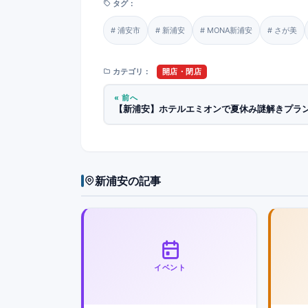
タグ：
浦安市
新浦安
MONA新浦安
さが美
カテゴリ：
開店・閉店
« 前へ
【新浦安】ホテルエミオンで夏休み謎解きプラ
新浦安の記事
イベント