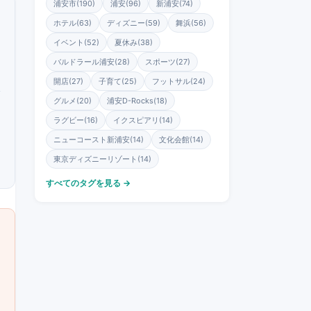
浦安市(190)
浦安(96)
新浦安(74)
ホテル(63)
ディズニー(59)
舞浜(56)
イベント(52)
夏休み(38)
バルドラール浦安(28)
スポーツ(27)
開店(27)
子育て(25)
フットサル(24)
グルメ(20)
浦安D-Rocks(18)
ラグビー(16)
イクスピアリ(14)
ニューコースト新浦安(14)
文化会館(14)
東京ディズニーリゾート(14)
すべてのタグを見る →