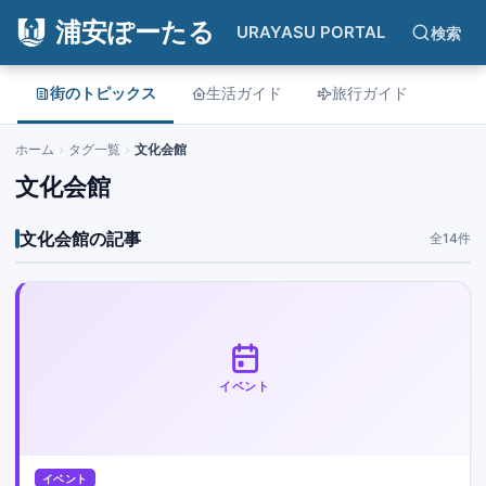
浦安ぽーたる
URAYASU PORTAL
検索
街のトピックス
生活ガイド
旅行ガイド
ホーム
タグ一覧
文化会館
文化会館
文化会館の記事
全14件
イベント
イベント